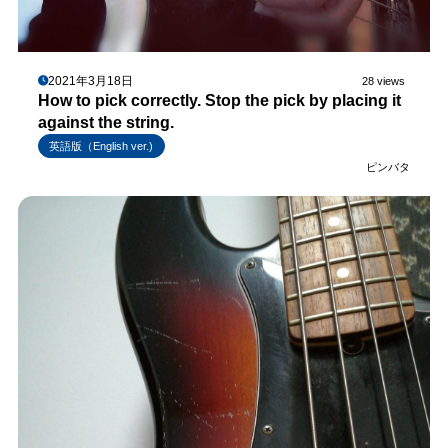
2021年3月18日
28 views
How to pick correctly. Stop the pick by placing it
against the string.
英語版（English ver.)
ピンバタ