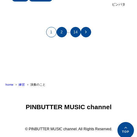
ピンバタ
…
1
2
14
home
練習
演奏のこと
PINBUTTER MUSIC channel
© PINBUTTER MUSIC channel. All Rights Reserved.