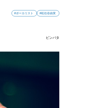
#ボーカリスト
#松任谷由実
ピンバタ