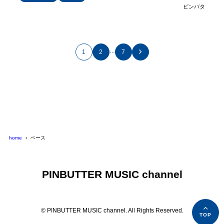
ピンバタ
…
1
2
7
home
ベース
PINBUTTER MUSIC channel
© PINBUTTER MUSIC channel. All Rights Reserved.