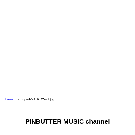
home
cropped-fe919c27-s-1.jpg
PINBUTTER MUSIC channel