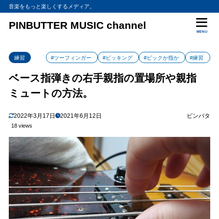
音楽をもっと楽しくするメディア。
PINBUTTER MUSIC channel
MENU
練習
#ツーフィンガー
#ピッキング
#ピックか指か
#練習
ベース指弾きの右手親指の置場所や親指
ミュートの方法。
2022年3月17日
2021年6月12日
ピンバタ
18 views